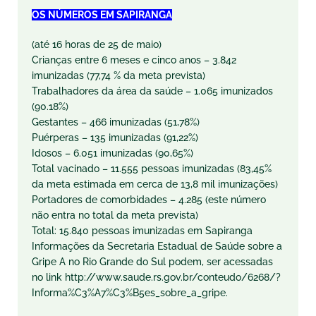
OS NÚMEROS EM SAPIRANGA
(até 16 horas de 25 de maio)
Crianças entre 6 meses e cinco anos – 3.842
imunizadas (
77,74
% da meta prevista)
Trabalhadores da área da saúde – 1.065 imunizados
(
90.18
%)
Gestantes – 466 imunizadas (
51,78
%)
Puérperas – 135 imunizadas (
91,22
%)
Idosos – 6.051 imunizadas (
90,65
%)
Total vacinado – 11.555 pessoas imunizadas (
83,45
%
da meta estimada em cerca de 13,8 mil imunizações)
Portadores de comorbidades – 4.285 (este número
não entra no total da meta prevista)
Total: 15.840 pessoas imunizadas em Sapiranga
Informações da Secretaria Estadual de Saúde sobre a
Gripe A no Rio Grande do Sul podem, ser acessadas
no link http://www.saude.rs.gov.br/conteudo/6268/?
Informa%C3%A7%C3%B5es_sobre_a_gripe.