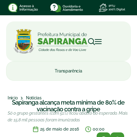
Transparência
Início
Notícias
Sapiranga alcança meta mínima de 80% de
vacinação contra a gripe
Só o grupo gestantes (com 51%) ficou abaixo do esperado. Mais
de 15,8 mil pessoas foram imunizadas
25 de maio de 2016
00:00