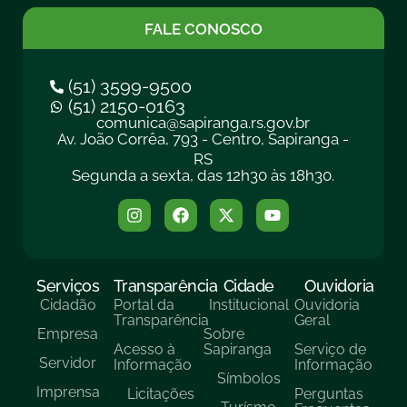
FALE CONOSCO
(51) 3599-9500
(51) 2150-0163
comunica@sapiranga.rs.gov.br
Av. João Corrêa, 793 - Centro, Sapiranga -
RS
Segunda a sexta, das 12h30 às 18h30.
Serviços
Transparência
Cidade
Ouvidoria
Cidadão
Portal da
Institucional
Ouvidoria
Transparência
Geral
Empresa
Sobre
Acesso à
Sapiranga
Serviço de
Servidor
Informação
Informação
Símbolos
Imprensa
Licitações
Perguntas