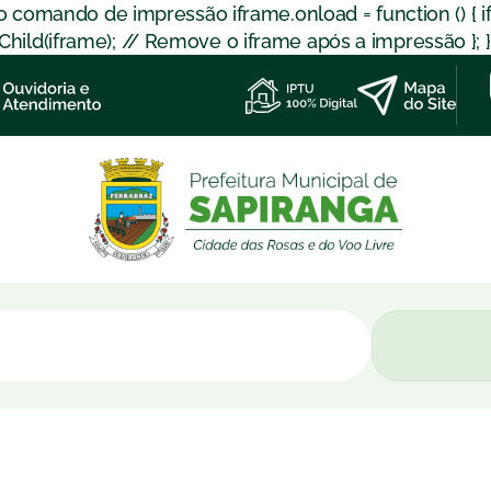
 o comando de impressão iframe.onload = function () { 
d(iframe); // Remove o iframe após a impressão }; }); }