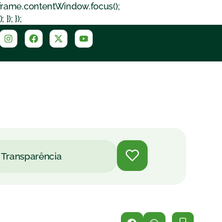
iframe.contentWindow.focus();
); });
Transparência