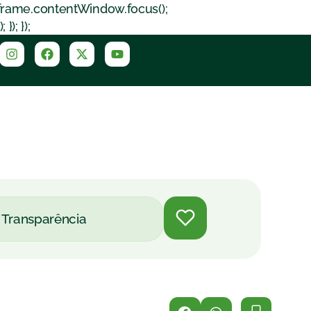
iframe.contentWindow.focus();
); });
Transparência