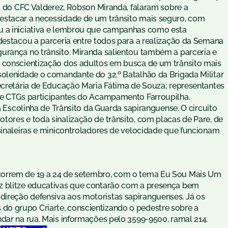
al do CFC Valderez, Robson Miranda, falaram sobre a
estacar a necessidade de um trânsito mais seguro, com
u a iniciativa e lembrou que campanhas como esta
 destacou a parceria entre todos para a realização da Semana
urança no trânsito. Miranda salientou também a parceria e
a conscientização dos adultos em busca de um trânsito mais
solenidade o comandante do 32.º Batalhão da Brigada Militar
secretária de Educação Maria Fátima de Souza; representantes
 de CTGs participantes do Acampamento Farroupilha.
 a Escolinha de Trânsito da Guarda sapiranguense. O circuito
tores e toda sinalização de trânsito, com placas de Pare, de
ssinaleiras e minicontroladores de velocidade que funcionam
correm de 19 a 24 de setembro, com o tema Eu Sou Mais Um
z blitze educativas que contarão com a presença bem
ireção defensiva aos motoristas sapiranguenses. Já os
o grupo Criarte, conscientizando o pedestre sobre a
ndar na rua. Mais informações pelo 3599-9500, ramal 214.