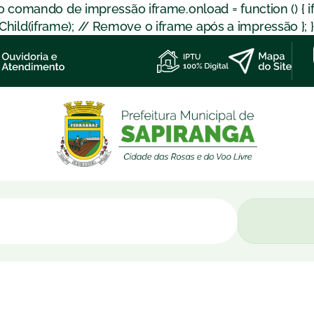
 o comando de impressão iframe.onload = function () { 
d(iframe); // Remove o iframe após a impressão }; }); }