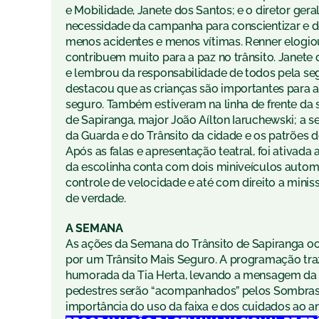
e Mobilidade, Janete dos Santos; e o diretor ger
necessidade da campanha para conscientizar e d
menos acidentes e menos vítimas. Renner elogio
contribuem muito para a paz no trânsito. Janete
e lembrou da responsabilidade de todos pela seg
destacou que as crianças são importantes para 
seguro. Também estiveram na linha de frente da 
de Sapiranga, major João Aílton Iaruchewski; a 
da Guarda e do Trânsito da cidade e os patrões
Após as falas e apresentação teatral, foi ativada
da escolinha conta com dois miniveículos automo
controle de velocidade e até com direito a mini
de verdade.
A SEMANA
As ações da Semana do Trânsito de Sapiranga o
por um Trânsito Mais Seguro. A programação tra
humorada da Tia Herta, levando a mensagem da d
pedestres serão “acompanhados” pelos Sombras d
importância do uso da faixa e dos cuidados ao a