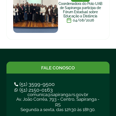
Coordenadora do Polo UAB
de Sapiranga participa de
Fórum Estadual sobre
Educação a Distância
04/08/2026
FALE CONOSCO
(51) 3599-9500
(51) 2150-0163
comunica@sapiranga.rs.gov.br
Av. João Corrêa, 793 - Centro, Sapiranga -
RS
Segunda a sexta, das 12h30 às 18h30.