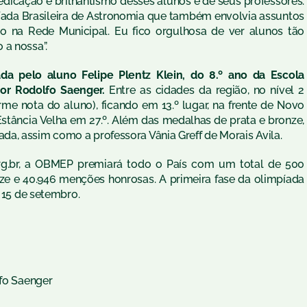
dicação e brilhantismo desses alunos e de seus professores.
ada Brasileira de Astronomia que também envolvia assuntos
ino na Rede Municipal. Eu fico orgulhosa de ver alunos tão
 a nossa”.
da pelo aluno Felipe Plentz Klein, do 8.º ano da Escola
or Rodolfo Saenger.
Entre as cidades da região, no nível 2
me nota do aluno), ficando em 13.º lugar, na frente de Novo
stância Velha em 27.º. Além das medalhas de prata e bronze,
a, assim como a professora Vânia Greff de Morais Avila.
g.br
, a OBMEP premiará todo o País com um total de 500
nze e 40.946 menções honrosas. A primeira fase da olimpíada
 15 de setembro.
lfo Saenger