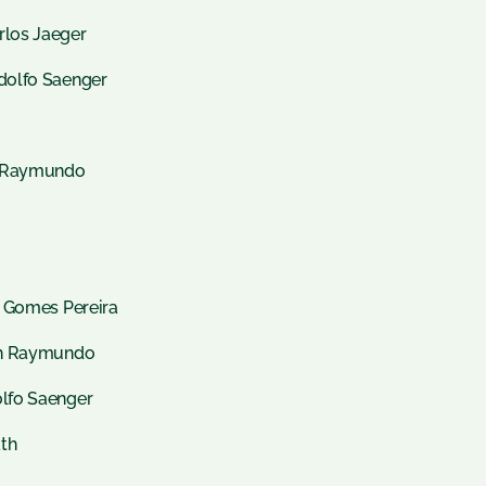
rlos Jaeger
dolfo Saenger
h Raymundo
o Gomes Pereira
uth Raymundo
lfo Saenger
ath