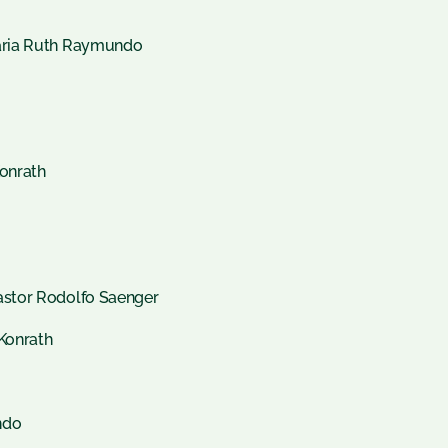
aria Ruth Raymundo
Konrath
astor Rodolfo Saenger
 Konrath
ndo