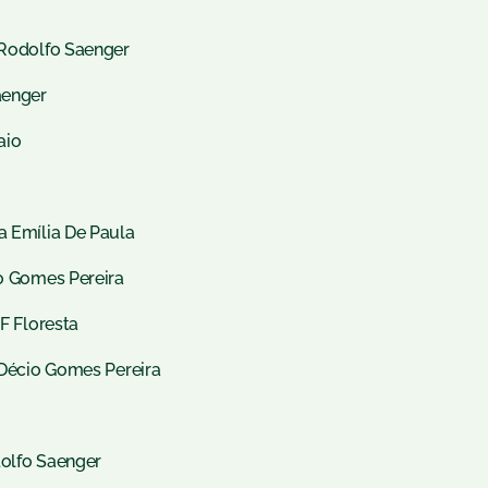
r Rodolfo Saenger
aenger
aio
a Emília De Paula
io Gomes Pereira
EF Floresta
. Décio Gomes Pereira
dolfo Saenger