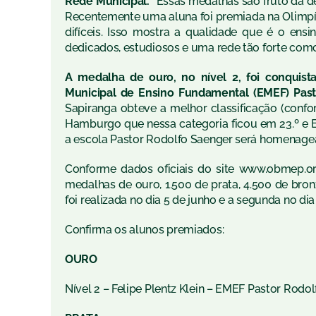
Rede Municipal.
“Essas medalhas são fruto da de
Recentemente uma aluna foi premiada na Olimpí
difíceis. Isso mostra a qualidade que é o ens
dedicados, estudiosos e uma rede tão forte como
A medalha de ouro, no nível 2, foi conquista
Municipal de Ensino Fundamental (EMEF) Past
Sapiranga obteve a melhor classificação (confor
Hamburgo que nessa categoria ficou em 23.º e E
a escola Pastor Rodolfo Saenger será homenagead
Conforme dados oficiais do site
www.obmep.or
medalhas de ouro, 1.500 de prata, 4.500 de bro
foi realizada no dia 5 de junho e a
segunda
no dia
Confirma os alunos premiados:
OURO
Nível 2 – Felipe Plentz Klein – EMEF Pastor Rodo