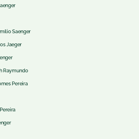
Saenger
Emílio Saenger
os Jaeger
aenger
uth Raymundo
omes Pereira
Pereira
enger