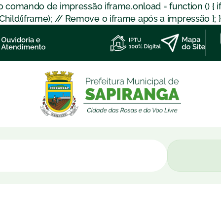
 o comando de impressão iframe.onload = function () { 
d(iframe); // Remove o iframe após a impressão }; }); }