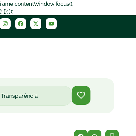
iframe.contentWindow.focus();
); });
Transparência