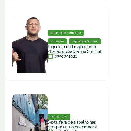
Indústria e Comércio
Inovação
Sapiranga Summit
Toguro é confirmado como
atração do Sapiranga Summit
07/08/2026
Defesa Civil
Sexta-feira de trabalho nas
ruas por causa do temporal