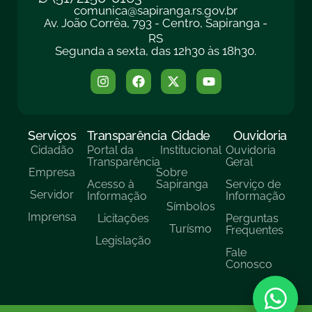
comunica@sapiranga.rs.gov.br
Av. João Corrêa, 793 - Centro, Sapiranga -
RS
Segunda a sexta, das 12h30 às 18h30.
Serviços
Transparência
Cidade
Ouvidoria
Cidadão
Portal da
Institucional
Ouvidoria
Transparência
Geral
Empresa
Sobre
Acesso à
Sapiranga
Serviço de
Servidor
Informação
Informação
Símbolos
Imprensa
Licitações
Perguntas
Turísmo
Frequentes
Legislação
Fale
Conosco