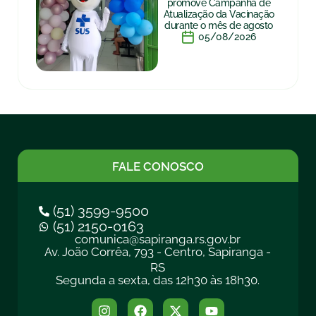
promove Campanha de
Atualização da Vacinação
durante o mês de agosto
05/08/2026
FALE CONOSCO
(51) 3599-9500
(51) 2150-0163
comunica@sapiranga.rs.gov.br
Av. João Corrêa, 793 - Centro, Sapiranga -
RS
Segunda a sexta, das 12h30 às 18h30.