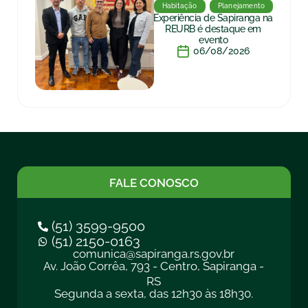
Habitação
Planejamento
Experiência de Sapiranga na
REURB é destaque em
evento
06/08/2026
FALE CONOSCO
(51) 3599-9500
(51) 2150-0163
comunica@sapiranga.rs.gov.br
Av. João Corrêa, 793 - Centro, Sapiranga -
RS
Segunda a sexta, das 12h30 às 18h30.