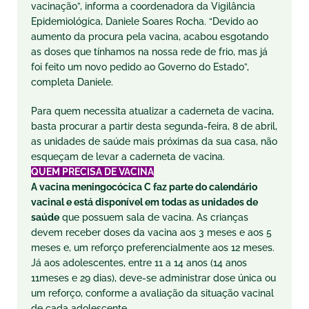
vacinação”, informa a coordenadora da Vigilância
Epidemiológica, Daniele Soares Rocha. “Devido ao
aumento da procura pela vacina, acabou esgotando
as doses que tínhamos na nossa rede de frio, mas já
foi feito um novo pedido ao Governo do Estado”,
completa Daniele.
Para quem necessita atualizar a caderneta de vacina,
basta procurar a partir desta
segunda
-feira, 8 de abril,
as unidades de saúde mais próximas da sua casa, não
esqueçam de levar a caderneta de vacina.
QUEM PRECISA DE VACINA
A vacina meningocócica C faz parte do calendário
vacinal e está disponível em todas as unidades de
saúde
que possuem sala de vacina. As crianças
devem receber doses da vacina aos 3 meses e aos 5
meses e, um reforço preferencialmente aos 12 meses.
Já aos adolescentes, entre 11 a 14 anos (14 anos
11meses e 29 dias), deve-se administrar dose única ou
um reforço, conforme a avaliação da situação vacinal
de cada adolescente.