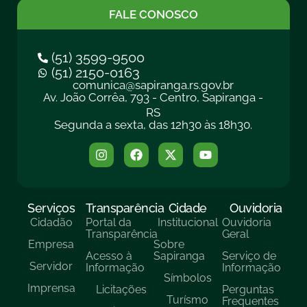
FALE CONOSCO
(51) 3599-9500
(51) 2150-0163
comunica@sapiranga.rs.gov.br
Av. João Corrêa, 793 - Centro, Sapiranga -
RS
Segunda a sexta, das 12h30 às 18h30.
Serviços
Transparência
Cidade
Ouvidoria
Cidadão
Portal da
Institucional
Ouvidoria
Transparência
Geral
Empresa
Sobre
Acesso à
Sapiranga
Serviço de
Servidor
Informação
Informação
Símbolos
Imprensa
Licitações
Perguntas
Turísmo
Frequentes