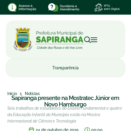
Transparência
Início
Notícias
Sapiranga presente na Mostratec Júnior em
Novo Hamburgo
Seis trabalhos de estudantes do Ensino Fundamental e quatro
da Educação Infantil do Município estão na Mostra
Internacional de Ciência e Tecnologia
24 de outubro de 2019
00:00