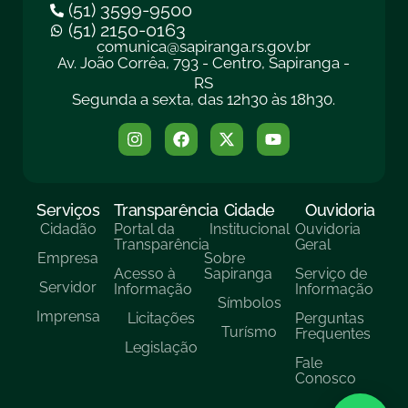
(51) 3599-9500
(51) 2150-0163
comunica@sapiranga.rs.gov.br
Av. João Corrêa, 793 - Centro, Sapiranga -
RS
Segunda a sexta, das 12h30 às 18h30.
Serviços
Transparência
Cidade
Ouvidoria
Cidadão
Portal da
Institucional
Ouvidoria
Transparência
Geral
Empresa
Sobre
Acesso à
Sapiranga
Serviço de
Servidor
Informação
Informação
Símbolos
Imprensa
Licitações
Perguntas
Turísmo
Frequentes
Legislação
Fale
Conosco