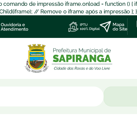
 o comando de impressão iframe.onload = function () { 
d(iframe); // Remove o iframe após a impressão }; }); }