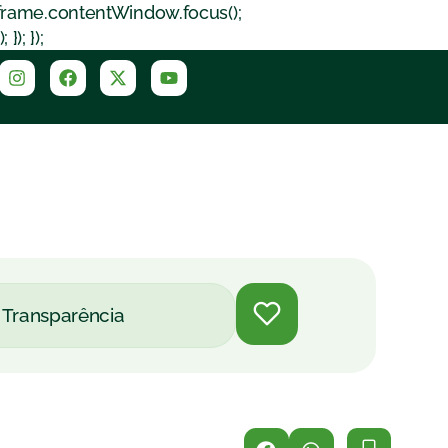
iframe.contentWindow.focus();
); });
Transparência