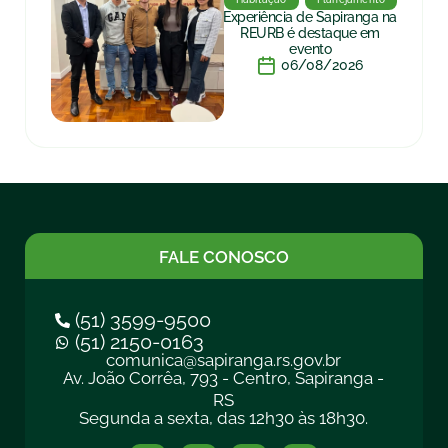
Experiência de Sapiranga na
REURB é destaque em
evento
06/08/2026
FALE CONOSCO
(51) 3599-9500
(51) 2150-0163
comunica@sapiranga.rs.gov.br
Av. João Corrêa, 793 - Centro, Sapiranga -
RS
Segunda a sexta, das 12h30 às 18h30.