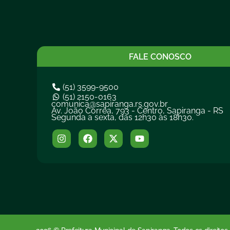
FALE CONOSCO
(51) 3599-9500
(51) 2150-0163
comunica@sapiranga.rs.gov.br
Av. João Corrêa, 793 - Centro, Sapiranga - RS
Segunda a sexta, das 12h30 às 18h30.