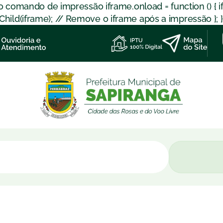
 o comando de impressão iframe.onload = function () { 
d(iframe); // Remove o iframe após a impressão }; }); }