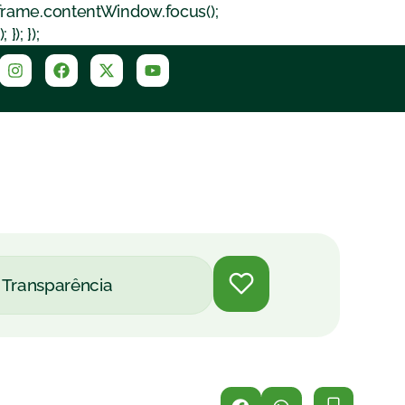
iframe.contentWindow.focus();
); });
Transparência