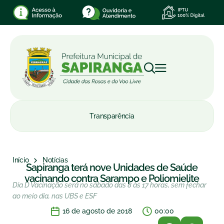
Transparência
Início
Notícias
Sapiranga terá nove Unidades de Saúde
vacinando contra Sarampo e Poliomielite
Dia D Vacinação será no sábado das 8 às 17 horas, sem fechar
ao meio dia, nas UBS e ESF
16 de agosto de 2018
00:00