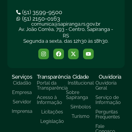
(51) 3599-9500
(51) 2150-0163
comunica@sapiranga.rs.gov.br
Av. João Corrêa, 793 - Centro, Sapiranga -
RS
Segunda a sexta, das 12h30 às 18h30.
Serviços
Transparência
Cidade
Ouvidoria
Cidadão
Portal da
Institucional
Ouvidoria
Transparência
Geral
Empresa
Sobre
Acesso à
Sapiranga
Serviço de
Servidor
Informação
Informação
Símbolos
Imprensa
Licitações
Perguntas
Turísmo
Frequentes
Legislação
Fale
Conosco