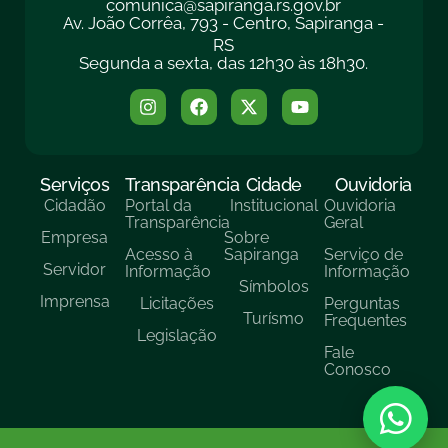
comunica@sapiranga.rs.gov.br
Av. João Corrêa, 793 - Centro, Sapiranga -
RS
Segunda a sexta, das 12h30 às 18h30.
Serviços
Transparência
Cidade
Ouvidoria
Cidadão
Portal da
Institucional
Ouvidoria
Transparência
Geral
Empresa
Sobre
Acesso à
Sapiranga
Serviço de
Servidor
Informação
Informação
Símbolos
Imprensa
Licitações
Perguntas
Turísmo
Frequentes
Legislação
Fale
Conosco