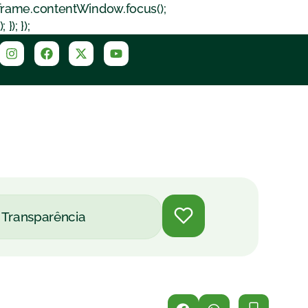
iframe.contentWindow.focus();
); });
Transparência