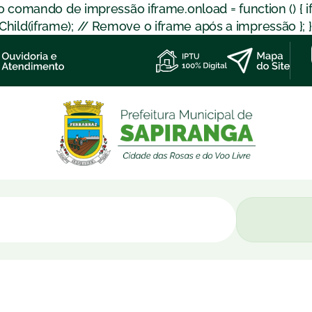
 o comando de impressão iframe.onload = function () { 
d(iframe); // Remove o iframe após a impressão }; }); }