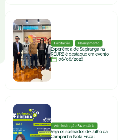
Habitação
Planejamento
Experiência de Sapiranga na
REURB é destaque em evento
06/08/2026
Administração Fazendária
Veja os sorteados de Julho da
Campanha Nota Fiscal