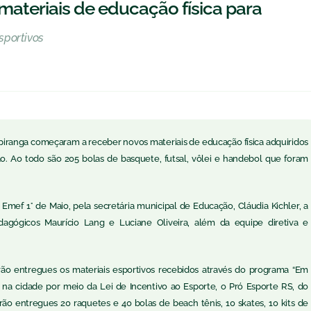
ateriais de educação física para
sportivos
piranga começaram a receber novos materiais de educação física adquiridos
ão. Ao todo são 205 bolas de basquete, futsal, vôlei e handebol que foram
na Emef 1° de Maio, pela secretária municipal de Educação, Cláudia Kichler, a
edagógicos Maurício Lang e Luciane Oliveira, além da equipe diretiva e
rão entregues os materiais esportivos recebidos através do programa “Em
 na cidade por meio da Lei de Incentivo ao Esporte, o Pró Esporte RS, do
rão entregues 20 raquetes e 40 bolas de beach tênis, 10 skates, 10 kits de