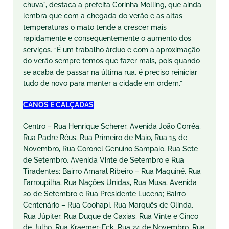
chuva”, destaca a prefeita Corinha Molling, que ainda
lembra que com a chegada do verão e as altas
temperaturas o mato tende a crescer mais
rapidamente e consequentemente o aumento dos
serviços. “É um trabalho árduo e com a aproximação
do verão sempre temos que fazer mais, pois quando
se acaba de passar na última rua, é preciso reiniciar
tudo de novo para manter a cidade em ordem.”
CANOS E CALÇADAS
Centro – Rua Henrique Scherer, Avenida João Corrêa,
Rua Padre Réus, Rua Primeiro de Maio, Rua 15 de
Novembro, Rua Coronel Genuíno Sampaio, Rua Sete
de Setembro, Avenida Vinte de Setembro e Rua
Tiradentes; Bairro Amaral Ribeiro – Rua Maquiné, Rua
Farroupilha, Rua Nações Unidas, Rua Musa, Avenida
20 de Setembro e Rua Presidente Lucena; Bairro
Centenário – Rua Coohapi, Rua Marquês de Olinda,
Rua Júpiter, Rua Duque de Caxias, Rua Vinte e Cinco
de Julho, Rua Kraemer-Eck, Rua 24 de Novembro, Rua