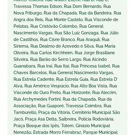
Travessa Thomas Edson, Rua Dom Bernardo, Rua
Nova Friburgo, Rua da Chapada, Rua da Bandeira, Rua
Angra dos Reis, Rua Monte Castelo, Rua Visconde de
Pelotas, Rua Cristóvão Colombo, Rua General
Nascimento Vargas, Rua São Luiz Gonzaga, Rua Júlio
de Castilhos, Rua Cisne Branco, Rua Araquã, Rua
Siriema, Rua Dealmo de Azevedo e Silva, Rua Maria
Oliveira, Rua Carlos Kirchheim, Rua Jorge Brasiliane
Silveira, Rua Barão do Serro Largo, Rua Alcindo
Guanabara, Rua Iraí, Rua Itaí, Rua Princesa Isabel, Rua
Chaves Barcelos, Rua General Nascimento Vargas,
Rua Estrela Cadente, Rua Estrela Guia, Rua Estrela D’
Alva, Rua Américo Vespúcio, Rua Alto Boa Vista, Rua
Visconde do Ouro Preto, Rua Horizonte, Rua Alecrim,
Rua Archymedes Fortini, Rua da Chapada, Rua da
Associação, Rua Guaporé, Travessa Coimbra, Rua
Tamburello, Praça da Vitória, Cemitério Municipal São
Jacó, Praça Asa Delta, Saibreira, Polícia Rodoviária,
Praça Bosque dos Ipês, Totem, Ginásio Municipal
Nenezão, Estrada Morro Ferrabraz, Parque Municipal.