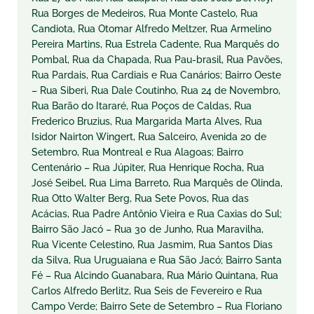
Rua Borges de Medeiros, Rua Monte Castelo, Rua
Candiota, Rua Otomar Alfredo Meltzer, Rua Armelino
Pereira Martins, Rua Estrela Cadente, Rua Marquês do
Pombal, Rua da Chapada, Rua Pau-brasil, Rua Pavões,
Rua Pardais, Rua Cardiais e Rua Canários; Bairro Oeste
– Rua Siberi, Rua Dale Coutinho, Rua 24 de Novembro,
Rua Barão do Itararé, Rua Poços de Caldas, Rua
Frederico Bruzius, Rua Margarida Marta Alves, Rua
Isidor Nairton Wingert, Rua Salceiro, Avenida 20 de
Setembro, Rua Montreal e Rua Alagoas; Bairro
Centenário – Rua Júpiter, Rua Henrique Rocha, Rua
José Seibel, Rua Lima Barreto, Rua Marquês de Olinda,
Rua Otto Walter Berg, Rua Sete Povos, Rua das
Acácias, Rua Padre Antônio Vieira e Rua Caxias do Sul;
Bairro São Jacó – Rua 30 de Junho, Rua Maravilha,
Rua Vicente Celestino, Rua Jasmim, Rua Santos Dias
da Silva, Rua Uruguaiana e Rua São Jacó; Bairro Santa
Fé – Rua Alcindo Guanabara, Rua Mário Quintana, Rua
Carlos Alfredo Berlitz, Rua Seis de Fevereiro e Rua
Campo Verde; Bairro Sete de Setembro – Rua Floriano