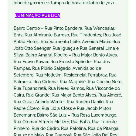
lobo de 50x1m e 1 tampa de boca de lobo de 70×1.
I
LUMINAÇÃO PÚBLICA
Bairro Centro – Rua Pinto Bandeira, Rua Wenceslau
Brás, Rua Almirante Barroso, Rua Tiradentes, Rua José
Antão Flores, Rua Sarmento Leite, Avenida Mauá, Rua
João Otto Saenger, Rua Iguaçu e Rua General Lima e
Silva; Bairro Amaral Ribeiro – Rua Major Bento Alves,
Rua Edwin Kuwer, Rua Ernesto Splinder, Rua dos
Pampas, Rua Pilinio Salgado, Avenida 20 de
Setembro, Rua Medelim, Residencial Ferrabraz, Rua
Palmeira, Rua Cidreira, Rua Maquiné, Rua Coelho Neto,
Rua Tupanciretã, Rua Nereu Ramos, Rua Visconde do
Cairu, Rua Grande, Rua Major Bento Alves, Rua Aimoré,
Rua Oscar Arlindo Wenter, Rua Rubem Danilo, Rua
Padre Cícero, Rua Lidia Closs e Rua Jacob Milton
Benemann; Bairro São Luiz – Rua Rosa Luxemburgo,
Rua Otomar Alfredo Meltzer, Rua Butiá, Rua Tenente
Pinheiro, Rua do Cedro, Rua Palotina, Rua da Pitanga,
Rua 27 de Maio, Rua Guaporé, Rua São João Del Rey,