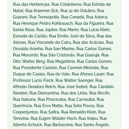
Rua das Hortencias, Rua Crisântemo, Rua Estrela de
Natal, Rua Kraemer-Eck, Rua 12 de Outubro, Rua
Guarani, Rua Teresópolis, Rua Canadá, Rua Asteca,
Rua Henrique Pedro Kohlrausch, Rua da Figueira, Rua
Santa Rosa, Rua Júpiter, Rua Marte, Rua Lúcia Klein,
Estrada do Carlão, Rua Emílio José da Silva, Rua das
Atenas, Rua Visconde do Cairu, Rua das Acácias, Rua
Osvaldo Aranha, Rua San Marino, Rua Carlos Gomes,
Rua Morumbi, Rua São Cristóvão, Rua Guarujá, Rua
Otto Walter Berg, Rua Magistério, Rua Carlos Gomes,
Rua Presidente Castelo, Rua Carmen Miranda, Rua
Duque de Caxias, Rua do Vale, Rua Afonso Lauer, Rua
Professor Lucio Fleck, Rua Walter Saenger, Rua
Alfredo Deodoro Reich, Rua José Seibel, Rua Cândido
Randon, Rua Diamantina, Rua dos Lírios, Rua Recife,
Rua Itabuna, Rua Piracicaba, Rua Carnaúba, Rua
Querência, Rua Erva Matte, Rua Sete Povos, Rua
Cooperjuntos, Rua Safira, Rua Reinaldo Klein, Rua
Terezina, Rua Eugen Walder Hoch, Rua Itaipu, Rua
Alberto Schuck, Rua Barbacena, Rua Santo Ângelo,