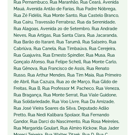
Rua Pernambuco, Rua Maranhão, Rua Ceará, Avenida
Mauá, Avenida Antão de Farias, Rua Padre Nóbrega,
Rua Zé Fidélis, Rua Monte Santo, Rua Castelo Branco,
Rua Cairu, Travessão Ferrabraz, Rua da Serenidade,
Rua Alagoas, Avenida 20 de Setembro, Rua Andrade
Neves, Rua Artigas, Rua Santa Clara, Rua Jacaranda,
Rua Barão do Itararé, Rua Tarumã, Rua Salseiro, Rua
Cabriúva, Rua Canela, Rua Timbaúva, Rua Cerejeira,
Rua Guajuvira, Rua Ernesto Spindler, Rua Musa, Rua
Gonçalo Afonso, Rua Felipe Schell, Rua Monte Carlo,
Rua Gênova, Rua Francisco de Assis, Rua Renato
Russo, Rua Arthur Mendes, Rua Tim Maia, Rua Primeiro
de Abril, Rua Cazuza, Rua 20 de Março, Rua Gildo de
Freitas, Rua B, Rua Professor M. Pacheco, Rua Veneza,
Rua Bragança, Rua Monte Serrat, Rua Viale Guidone,
Rua Solidariedade, Rua Voo Livre, Rua Da Amizade,
Rua José Vieira Soares da Silva, Deputado Adão
Pretto, Rua Nedi Kalibara Spolaor, Rua Fernando
Gandor, Rua Darci do Nascimento, Rua Rosa Meireles,
Rua Margarida Goulart, Rua Almiro Kickow, Rua Jader
Moreci Teixeira, Rua Walter Zitzek, Rua D, Rua C,