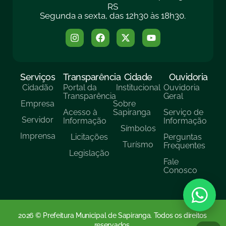
RS
Segunda a sexta, das 12h30 às 18h30.
Serviços
Transparência
Cidade
Ouvidoria
Cidadão
Portal da
Institucional
Ouvidoria
Transparência
Geral
Empresa
Sobre
Acesso à
Sapiranga
Serviço de
Servidor
Informação
Informação
Símbolos
Imprensa
Licitações
Perguntas
Turísmo
Frequentes
Legislação
Fale
Conosco
2026 © Prefeitura Municipal de Sapiranga. Todos os direitos
reservados.