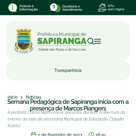
Transparência
Início
Notícias
Semana Pedagógica de Sapiranga inicia com a
presença de Marcos Piangers
A prefeita Carina Nath esteve presente durante a abertura do
evento, ao lado da secretária Municipal de Educação, Cláudia
Kichler
2 de fevereiro de 2023
18:20