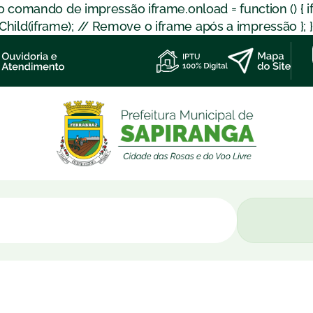
 o comando de impressão iframe.onload = function () { 
d(iframe); // Remove o iframe após a impressão }; }); }