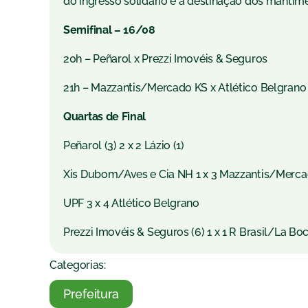
do ingresso solidário e a destinação dos mantime
Semifinal – 16/08
20h – Peñarol x Prezzi Imovéis & Seguros
21h – Mazzantis/Mercado KS x Atlético Belgrano
Quartas de Final
Peñarol (3) 2 x 2 Lázio (1)
Xis Dubom/Aves e Cia NH 1 x 3 Mazzantis/Merc
UPF 3 x 4 Atlético Belgrano
Prezzi Imovéis & Seguros (6) 1 x 1 R Brasil/La Boc
Categorias:
Prefeitura