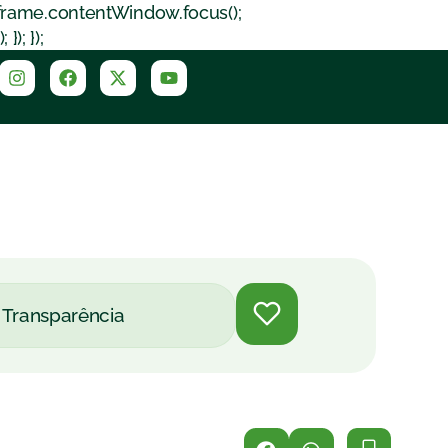
iframe.contentWindow.focus();
); });
Transparência