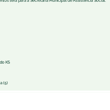
ntos será para a Secretaria Municipal de Assistência Social.
ado KS
a (5)