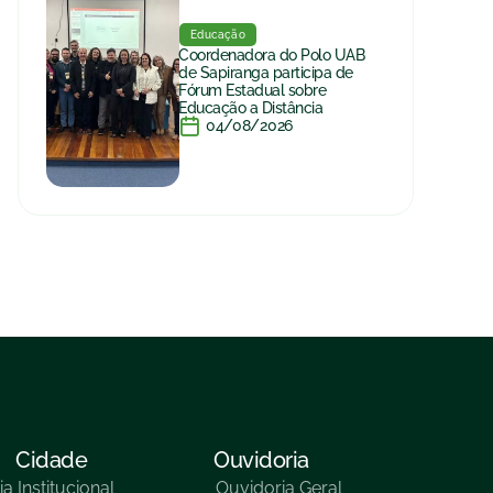
Educação
Coordenadora do Polo UAB
de Sapiranga participa de
Fórum Estadual sobre
Educação a Distância
04/08/2026
Cidade
Ouvidoria
ia
Institucional
Ouvidoria Geral