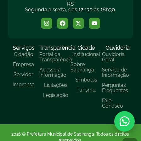
RS
Segunda a sexta, das 12h30 às 18h30.
Serviços
Transparência
Cidade
Ouvidoria
Cidadão
Portal da
Institucional
Ouvidoria
Transparência
Geral
Empresa
Sobre
Acesso à
Sapiranga
Serviço de
Servidor
Informação
Informação
Símbolos
Imprensa
Licitações
Perguntas
Turísmo
Frequentes
Legislação
Fale
Conosco
2026 © Prefeitura Municipal de Sapiranga. Todos os direitos
reservados.