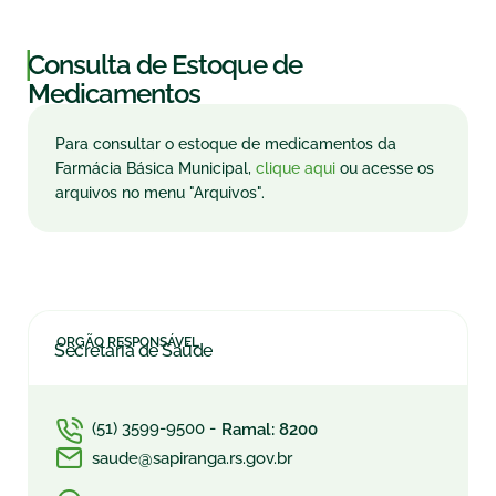
|
Consulta de Estoque de
Medicamentos
Para consultar o estoque de medicamentos da
Farmácia Básica Municipal,
clique aqui
ou acesse os
arquivos no menu "Arquivos".
ORGÃO RESPONSÁVEL
Secretaria de Saúde
(51) 3599-9500 -
Ramal: 8200
saude@sapiranga.rs.gov.br