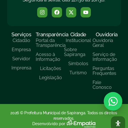
Serviços
Transparência
Cidade
Ouvidoria
Cidadão
Portal da
Institucional
Ouvidoria
Transparência
Geral
Empresa
Sobre
Acesso à
Sapiranga
Serviço de
Servidor
Informação
Informação
Símbolos
Imprensa
Licitações
Perguntas
Turísmo
Frequentes
Legislação
Fale
Conosco
2026 © Prefeitura Municipal de Sapiranga. Todos os direitos
reservados.
Desenvolvido por