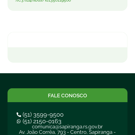
%C3%B4nibus/id1356119560
FALE CONOSCO
(51) 3599-9500
(51) 2150-0163
comunica@sapiranga.rs.gov.br
Av. João Corrêa, 793 - Centro, Sapiranga -