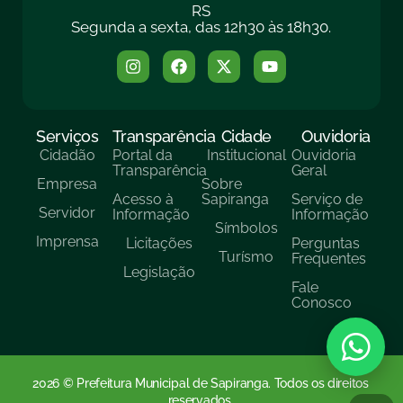
RS
Segunda a sexta, das 12h30 às 18h30.
Serviços
Transparência
Cidade
Ouvidoria
Cidadão
Portal da
Institucional
Ouvidoria
Transparência
Geral
Empresa
Sobre
Acesso à
Sapiranga
Serviço de
Servidor
Informação
Informação
Símbolos
Imprensa
Licitações
Perguntas
Turísmo
Frequentes
Legislação
Fale
Conosco
2026 © Prefeitura Municipal de Sapiranga. Todos os direitos
reservados.