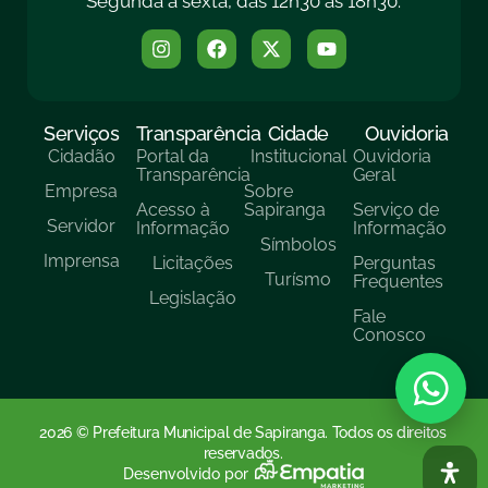
Segunda a sexta, das 12h30 às 18h30.
Serviços
Transparência
Cidade
Ouvidoria
Cidadão
Portal da
Institucional
Ouvidoria
Transparência
Geral
Empresa
Sobre
Acesso à
Sapiranga
Serviço de
Servidor
Informação
Informação
Símbolos
Imprensa
Licitações
Perguntas
Turísmo
Frequentes
Legislação
Fale
Conosco
2026 © Prefeitura Municipal de Sapiranga. Todos os direitos
reservados.
Desenvolvido por