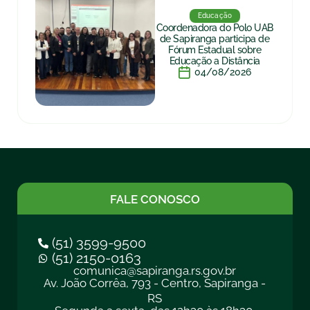
Educação
Coordenadora do Polo UAB
de Sapiranga participa de
Fórum Estadual sobre
Educação a Distância
04/08/2026
FALE CONOSCO
(51) 3599-9500
(51) 2150-0163
comunica@sapiranga.rs.gov.br
Av. João Corrêa, 793 - Centro, Sapiranga -
RS