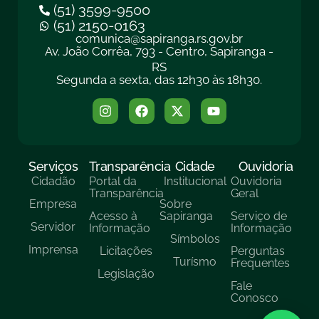
(51) 3599-9500
(51) 2150-0163
comunica@sapiranga.rs.gov.br
Av. João Corrêa, 793 - Centro, Sapiranga -
RS
Segunda a sexta, das 12h30 às 18h30.
Serviços
Transparência
Cidade
Ouvidoria
Cidadão
Portal da
Institucional
Ouvidoria
Transparência
Geral
Empresa
Sobre
Acesso à
Sapiranga
Serviço de
Servidor
Informação
Informação
Símbolos
Imprensa
Licitações
Perguntas
Turísmo
Frequentes
Legislação
Fale
Conosco