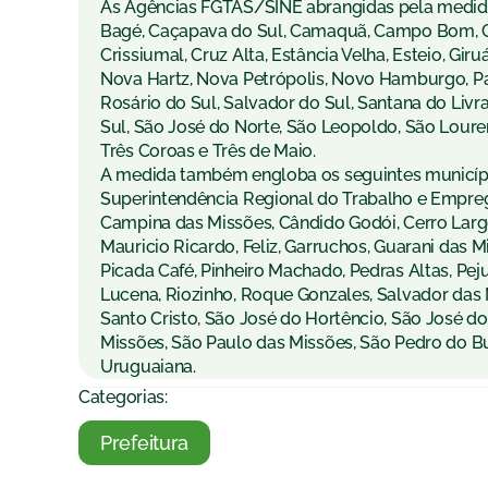
As Agências FGTAS/SINE abrangidas pela medida,
Bagé, Caçapava do Sul, Camaquã, Campo Bom, Ca
Crissiumal, Cruz Alta, Estância Velha, Esteio, Giruá
Nova Hartz, Nova Petrópolis, Novo Hamburgo, Pana
Rosário do Sul, Salvador do Sul, Santana do Livr
Sul, São José do Norte, São Leopoldo, São Loure
Três Coroas e Três de Maio.
A medida também engloba os seguintes municípi
Superintendência Regional do Trabalho e Emprego
Campina das Missões, Cândido Godói, Cerro Largo
Mauricio Ricardo, Feliz, Garruchos, Guarani das Mi
Picada Café, Pinheiro Machado, Pedras Altas, Peju
Lucena, Riozinho, Roque Gonzales, Salvador das 
Santo Cristo, São José do Hortêncio, São José do
Missões, São Paulo das Missões, São Pedro do But
Uruguaiana.
Categorias:
Prefeitura