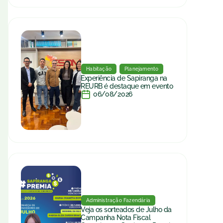
Habitação
Planejamento
Experiência de Sapiranga na
REURB é destaque em evento
06/08/2026
Administração Fazendária
Veja os sorteados de Julho da
Campanha Nota Fiscal