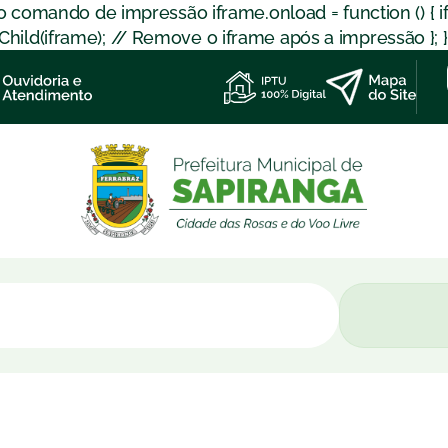
 o comando de impressão iframe.onload = function () { 
d(iframe); // Remove o iframe após a impressão }; }); }