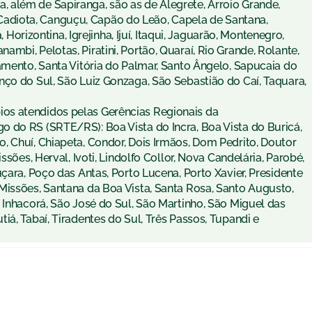
 além de Sapiranga, são as de Alegrete, Arroio Grande,
diota, Canguçu, Capão do Leão, Capela de Santana,
, Horizontina, Igrejinha, Ijuí, Itaqui, Jaguarão, Montenegro,
mbi, Pelotas, Piratini, Portão, Quaraí, Rio Grande, Rolante,
amento, Santa Vitória do Palmar, Santo Ângelo, Sapucaia do
nço do Sul, São Luiz Gonzaga, São Sebastião do Caí, Taquara,
os atendidos pelas Gerências Regionais da
 do RS (SRTE/RS): Boa Vista do Incra, Boa Vista do Buricá,
, Chuí, Chiapeta, Condor, Dois Irmãos, Dom Pedrito, Doutor
ssões, Herval, Ivoti, Lindolfo Collor, Nova Candelária, Parobé,
çara, Poço das Antas, Porto Lucena, Porto Xavier, Presidente
Missões, Santana da Boa Vista, Santa Rosa, Santo Augusto,
 Inhacorá, São José do Sul, São Martinho, São Miguel das
iá, Tabaí, Tiradentes do Sul, Três Passos, Tupandi e