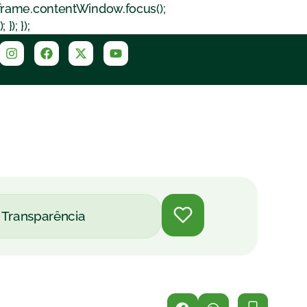
iframe.contentWindow.focus();
); });
Transparência