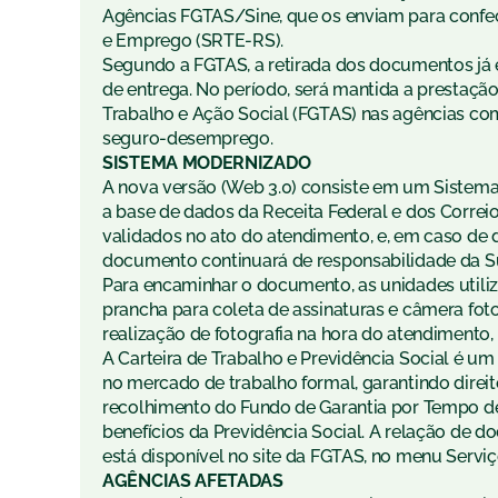
Agências FGTAS/Sine, que os enviam para confec
e Emprego (SRTE-RS).
Segundo a FGTAS, a retirada dos documentos já
de entrega. No período, será mantida a prestaç
Trabalho e Ação Social (FGTAS) nas agências c
seguro-desemprego.
SISTEMA MODERNIZADO
A nova versão (Web 3.0) consiste em um Sistema O
a base de dados da Receita Federal e dos Correi
validados no ato do atendimento, e, em caso de d
documento continuará de responsabilidade da Sup
Para encaminhar o documento, as unidades utiliza
prancha para coleta de assinaturas e câmera foto
realização de fotografia na hora do atendimento,
A Carteira de Trabalho e Previdência Social é um 
no mercado de trabalho formal, garantindo dire
recolhimento do Fundo de Garantia por Tempo de 
benefícios da Previdência Social. A relação de 
está disponível no site da FGTAS, no menu Serviç
AGÊNCIAS AFETADAS