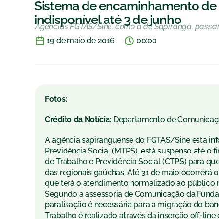
Sistema de encaminhamento de Ca
indisponível até 3 de junho
Agências FGTAS/Sine, como a de Sapiranga, passam
19 de maio de 2016
00:00
Fotos:
Crédito da Notícia:
Departamento de Comunicaç
A agência sapiranguense do FGTAS/Sine está inf
Previdência Social (MTPS), está suspenso até o 
de Trabalho e Previdência Social (CTPS) para que
das regionais gaúchas. Até 31 de maio ocorrerá 
que terá o atendimento normalizado ao público n
Segundo a assessoria de Comunicação da Fundaç
paralisação é necessária para a migração do ba
Trabalho é realizado através da inserção off-li