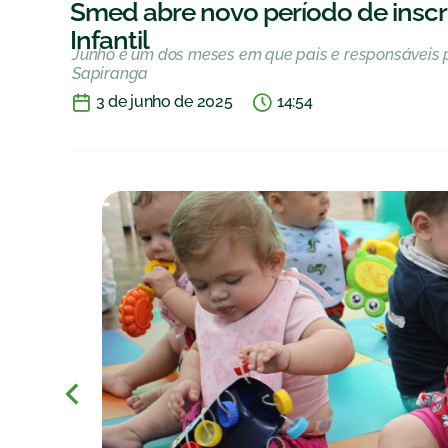
Smed abre novo período de insc
Infantil
Junho é um dos meses em que pais e responsáveis 
Sapiranga
3 de junho de 2025
14:54