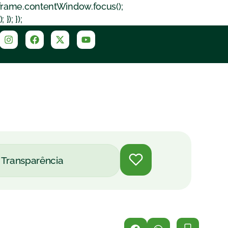
iframe.contentWindow.focus();
); });
Transparência