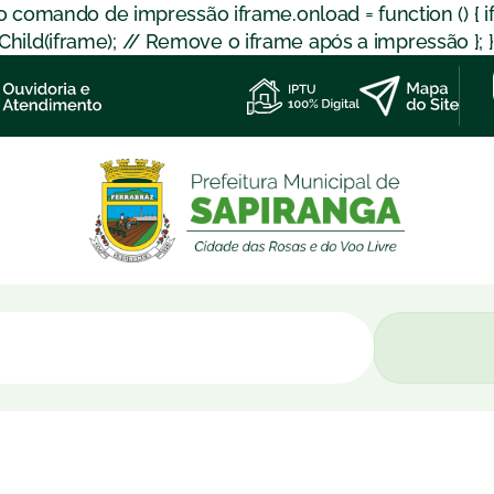
 o comando de impressão iframe.onload = function () { 
d(iframe); // Remove o iframe após a impressão }; }); }