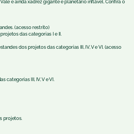
ale e ainda xadrez gigante e planetário inflável. Confira o
des. (acesso restrito)
rojetos das categorias I e II.
des dos projetos das categorias III, IV, V e VI. (acesso
categorias III, IV, V e VI.
s projetos.