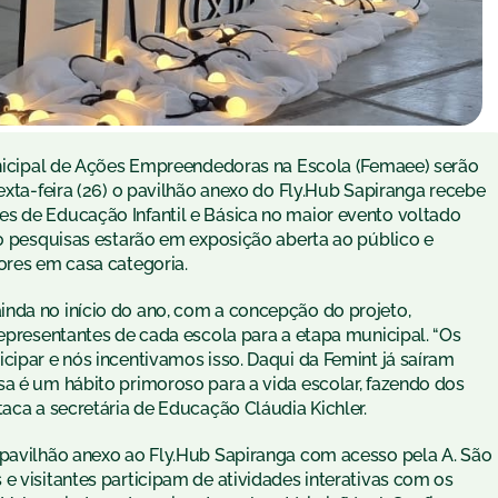
Municipal de Ações Empreendedoras na Escola (Femaee) serão
sexta-feira (26) o pavilhão anexo do Fly.Hub Sapiranga recebe
s de Educação Infantil e Básica no maior evento voltado
70 pesquisas estarão em exposição aberta ao público e
ores em casa categoria.
nda no início do ano, com a concepção do projeto,
representantes de cada escola para a etapa municipal. “Os
cipar e nós incentivamos isso. Daqui da Femint já saíram
sa é um hábito primoroso para a vida escolar, fazendo dos
taca a secretária de Educação Cláudia Kichler.
 pavilhão anexo ao Fly.Hub Sapiranga com acesso pela A. São
e visitantes participam de atividades interativas com os