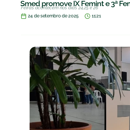
Smed promove IX Femint e 3ª F
Feiras acontecem nos dias 24,25 e 26
24 de setembro de 2025
11:21