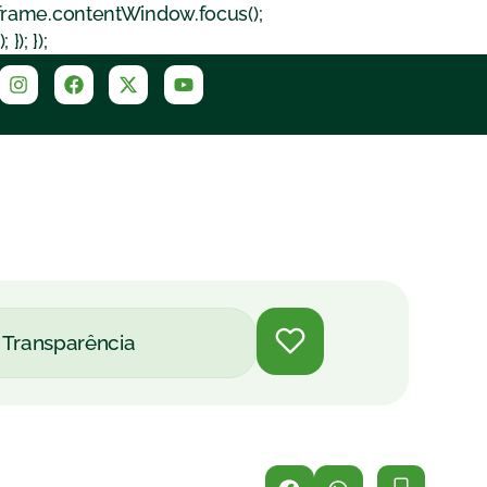
iframe.contentWindow.focus();
); });
Transparência