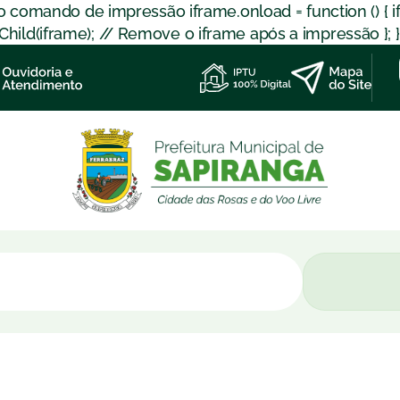
 o comando de impressão iframe.onload = function () { 
d(iframe); // Remove o iframe após a impressão }; }); }