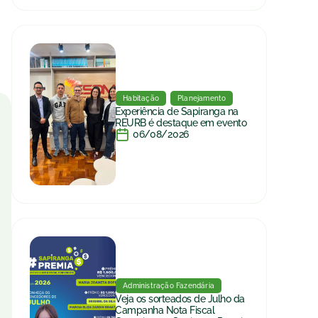
Habitação
Planejamento
Experiência de Sapiranga na
REURB é destaque em evento
06/08/2026
Administração Fazendária
Veja os sorteados de Julho da
Campanha Nota Fiscal