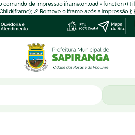
 o comando de impressão iframe.onload = function () { 
d(iframe); // Remove o iframe após a impressão }; }); }