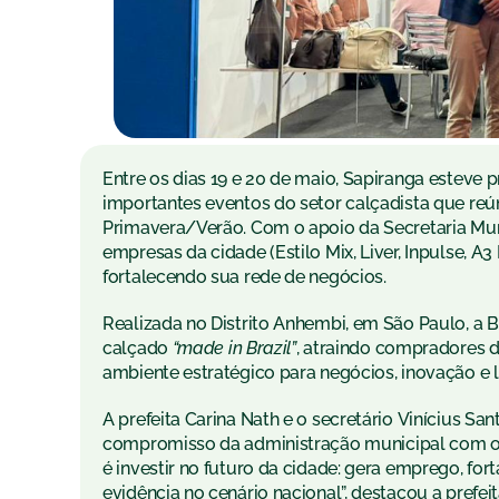
Entre os dias 19 e 20 de maio, Sapiranga esteve
importantes eventos do setor calçadista que re
Primavera/Verão. Com o apoio da Secretaria Muni
empresas da cidade (Estilo Mix, Liver, Inpulse, A
fortalecendo sua rede de negócios.
Realizada no Distrito Anhembi, em São Paulo, a 
calçado
“made in Brazil”
, atraindo compradores d
ambiente estratégico para negócios, inovação e
A prefeita Carina Nath e o secretário Vinícius S
compromisso da administração municipal com o
é investir no futuro da cidade: gera emprego, fo
evidência no cenário nacional”, destacou a prefeit