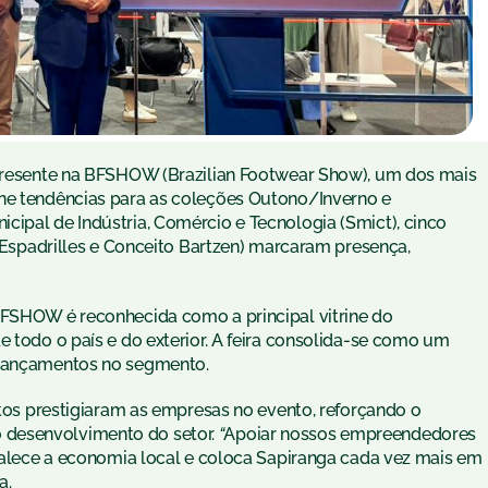
 presente na BFSHOW (Brazilian Footwear Show), um dos mais
úne tendências para as coleções Outono/Inverno e
cipal de Indústria, Comércio e Tecnologia (Smict), cinco
3 Espadrilles e Conceito Bartzen) marcaram presença,
BFSHOW é reconhecida como a principal vitrine do
e todo o país e do exterior. A feira consolida-se como um
 lançamentos no segmento.
antos prestigiaram as empresas no evento, reforçando o
 desenvolvimento do setor.
“
Apoiar nossos empreendedores
rtalece a economia local e coloca Sapiranga cada vez mais em
a.