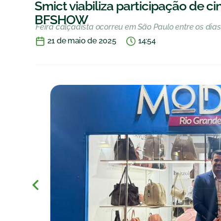
Smict viabiliza participação de 
BFSHOW
Feira calçadista ocorreu em São Paulo entre os dias
21 de maio de 2025
14:54