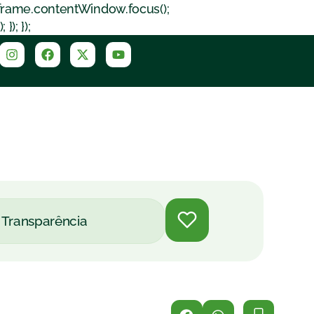
iframe.contentWindow.focus();
); });
Transparência