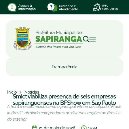
Transparência
Início
Notícias
Smict viabiliza presença de seis empresas
sapiranguenses na BFShow em São Paulo
A feira é reconhecida como a principal vitrine do calçado “Made
in Brazil”, atraindo compradores de diversas regiões do Brasil e
do exterior
21 de maio de 2026
15:44