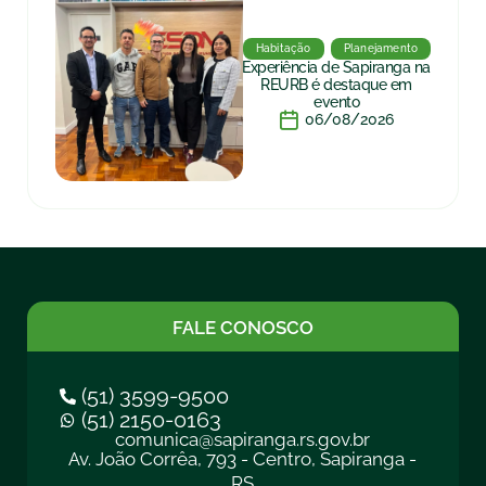
Habitação
Planejamento
Experiência de Sapiranga na
REURB é destaque em
evento
06/08/2026
FALE CONOSCO
(51) 3599-9500
(51) 2150-0163
comunica@sapiranga.rs.gov.br
Av. João Corrêa, 793 - Centro, Sapiranga -
RS