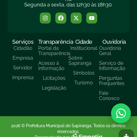
Segunda a sexta, das 12h30 às 18h30.
Serviços
Transparência
Cidade
Ouvidoria
Cidadão
Portal da
Institucional
Ouvidoria
Transparência
Geral
Empresa
Sobre
Acesso à
Sapiranga
Serviço de
Servidor
Informação
Informação
Símbolos
Imprensa
Licitações
Perguntas
Turísmo
Frequentes
Legislação
Fale
Conosco
2026 © Prefeitura Municipal de Sapiranga. Todos os direitos
reservados.