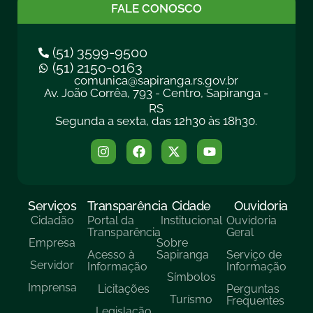
FALE CONOSCO
(51) 3599-9500
(51) 2150-0163
comunica@sapiranga.rs.gov.br
Av. João Corrêa, 793 - Centro, Sapiranga -
RS
Segunda a sexta, das 12h30 às 18h30.
Serviços
Transparência
Cidade
Ouvidoria
Cidadão
Portal da
Institucional
Ouvidoria
Transparência
Geral
Empresa
Sobre
Acesso à
Sapiranga
Serviço de
Servidor
Informação
Informação
Símbolos
Imprensa
Licitações
Perguntas
Turísmo
Frequentes
Legislação