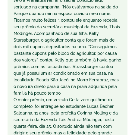
veio à Prefeitura retirar o seu ar condicionado
sorteado na campanha. “Nós estávamos na saída do
Parque quando minha esposa ouviu o meu nome.
Ficamos muito felizes!”, contou ele enquanto recebia
seu prêmio da secretária municipal da Fazenda, Thaís
Mödinger. Acompanhado de sua filha, Kelly
Starssburger, o agricultor conta que foram mais de
dois mil cupons depositados na urna. “Conseguimos
bastante cupons pelo bloco do agricultor, por causa
dos valores”, contou Kelly que também já havia ganho
prêmios com as raspadinhas. Strassburger contou
que já possui um ar condicionado em sua casa, na
localidade Picada São Jacó, no Morro Ferrabraz, mas
o novo irá direto para a casa na praia adquirida pela
família há pouco tempo.
O maior prêmio, um veículo Celta zero quilômetro
completo, foi entregue ao estudante Lucas Becher
Saldanha, 11 anos, pela prefeita Corinha Molling e da
secretária da Fazenda Taís Andréa Mödinger, nesta
quarta-feira, dia 25. O sortudo ainda não tem com
dirigir o seu prêmio, mas a felicidade pelo grande