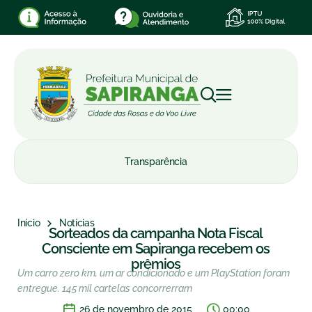
Transparência
Início
Notícias
Sorteados da campanha Nota Fiscal
Consciente em Sapiranga recebem os
prêmios
Um carro zero km, um ar condicionado e um PlayStation foram
entregue. 145 mil cartelas concorrerram
26 de novembro de 2015
00:00