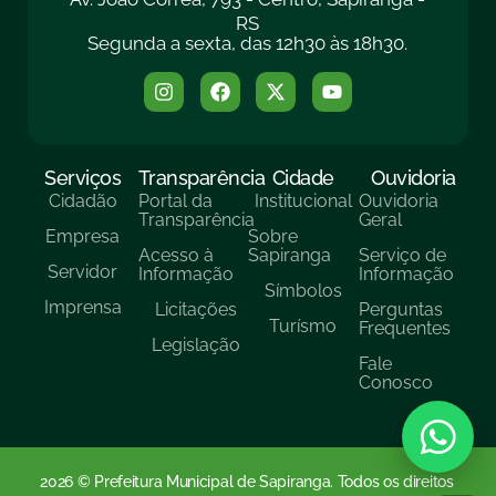
RS
Segunda a sexta, das 12h30 às 18h30.
Serviços
Transparência
Cidade
Ouvidoria
Cidadão
Portal da
Institucional
Ouvidoria
Transparência
Geral
Empresa
Sobre
Acesso à
Sapiranga
Serviço de
Servidor
Informação
Informação
Símbolos
Imprensa
Licitações
Perguntas
Turísmo
Frequentes
Legislação
Fale
Conosco
2026 © Prefeitura Municipal de Sapiranga. Todos os direitos