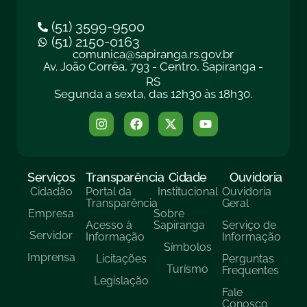
(51) 3599-9500
(51) 2150-0163
comunica@sapiranga.rs.gov.br
Av. João Corrêa, 793 - Centro, Sapiranga -
RS
Segunda a sexta, das 12h30 às 18h30.
Serviços
Transparência
Cidade
Ouvidoria
Cidadão
Portal da
Institucional
Ouvidoria
Transparência
Geral
Empresa
Sobre
Acesso à
Sapiranga
Serviço de
Servidor
Informação
Informação
Símbolos
Imprensa
Licitações
Perguntas
Turísmo
Frequentes
Legislação
Fale
Conosco