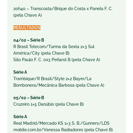
20h40 – Transcosta/Brique do Costa x Panela F. C.
(pela Chave A)
RESULTADOS
04/02 –
Série B
R Brasil Telecom/Turma da Sexta 2×3 Sul
América/City (pela Chave B)
São Paulo F. C. 0x3 Peñarol B (pela Chave A)
Série A
Trambique/R Brasil/Style 2×2 Bayer/La
Bombonera/Mecânica Barbosa (pela Chave A)
05/02 –
Série B
Cruzeiro 1×5 Danúbio (pela Chave B)
Série A
Real Madrid/Mercado KS 1×3 S. B./Gunners/LDS
mobile.com.br/Vanessa Radiadores (pela Chave B)