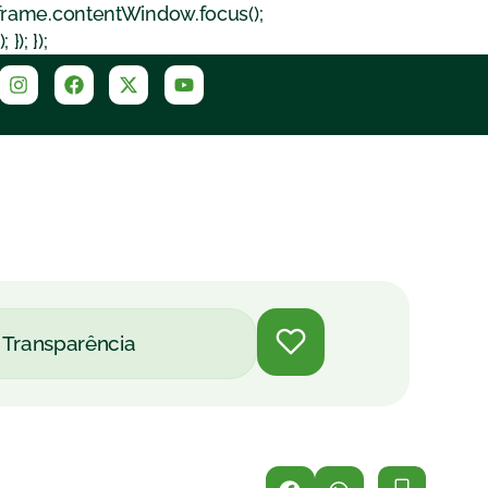
iframe.contentWindow.focus();
); });
Transparência