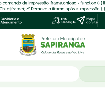
 o comando de impressão iframe.onload = function () { 
d(iframe); // Remove o iframe após a impressão }; }); }