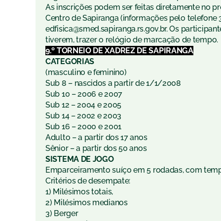
As inscrições podem ser feitas diretamente no p
Centro de Sapiranga (informações pelo telefone 
edfisica@smed.sapiranga.rs.gov.br. Os participan
tiverem, trazer o relógio de marcação de tempo.
9.º TORNEIO DE XADREZ DE SAPIRANGA
CATEGORIAS
(masculino e feminino)
Sub 8 – nascidos a partir de 1/1/2008
Sub 10 – 2006 e 2007
Sub 12 – 2004 e 2005
Sub 14 – 2002 e 2003
Sub 16 – 2000 e 2001
Adulto – a partir dos 17 anos
Sênior – a partir dos 50 anos
SISTEMA DE JOGO
Emparceiramento suíço em 5 rodadas, com tempo 
Critérios de desempate:
1) Milésimos totais,
2) Milésimos medianos
3) Berger