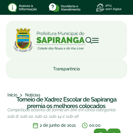
Transparência
Início
Notícias
Torneio de Xadrez Escolar de Sapiranga
premia os melhores colocados
Competição ocorreu de forma on-line em cinco categorias:
sub-8, sub-10, sub-12, sub-14 e sub-16
2 de junho de 2021
00:00