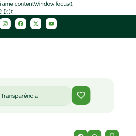
iframe.contentWindow.focus();
); });
Transparência