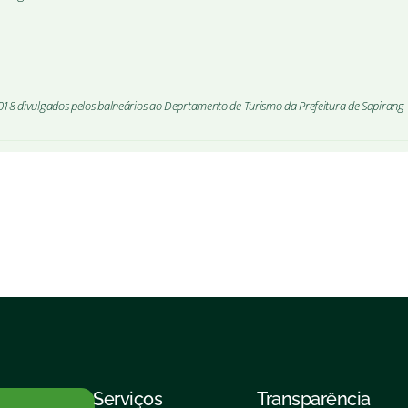
18 divulgados pelos balneários ao Deprtamento de Turismo da Prefeitura de Sapirang
Serviços
Transparência