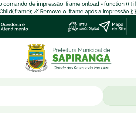
 o comando de impressão iframe.onload = function () { 
d(iframe); // Remove o iframe após a impressão }; }); }