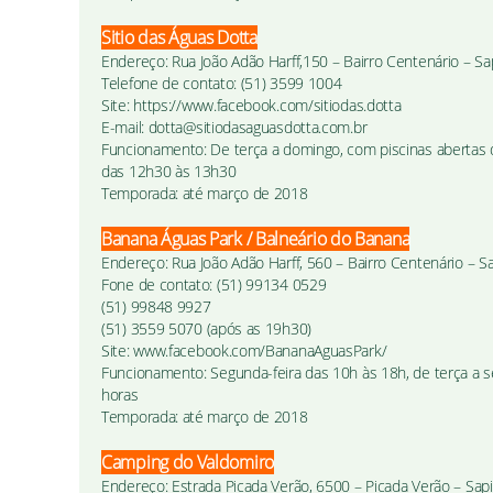
Sitio das Águas Dotta
Endereço: Rua João Adão Harff,150 – Bairro Centenário – Sa
Telefone de contato: (51) 3599 1004
Site: https://www.facebook.com/sitiodas.dotta
E-mail: dotta@sitiodasaguasdotta.com.br
Funcionamento: De terça a domingo, com piscinas abertas 
das 12h30 às 13h30
Temporada: até março de 2018
Banana Águas Park / Balneário do Banana
Endereço: Rua João Adão Harff, 560 – Bairro Centenário – S
Fone de contato: (51) 99134 0529
(51) 99848 9927
(51) 3559 5070 (após as 19h30)
Site: www.facebook.com/BananaAguasPark/
Funcionamento: Segunda-feira das 10h às 18h, de terça a s
horas
Temporada: até março de 2018
Camping do Valdomiro
Endereço: Estrada Picada Verão, 6500 – Picada Verão – Sap