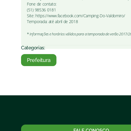
Fone de contato:
(51) 98536 0181
Site: https://www.facebook.com/Camping-Do-Valdomiro/
Temporada: até abril de 2018
*
Informações e horários válidos para a temporada de verão 2017/20
Categorias:
Prefeitura
FALE CONOSCO