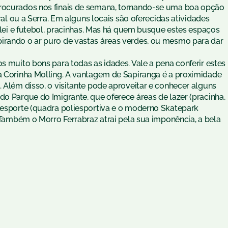
procurados nos finais de semana, tornando-se uma boa opção
oral ou a Serra. Em alguns locais são oferecidas atividades
vôlei e futebol, pracinhas. Mas há quem busque estes espaços
irando o ar puro de vastas áreas verdes, ou mesmo para dar
s muito bons para todas as idades. Vale a pena conferir estes
ta Corinha Molling. A vantagem de Sapiranga é a proximidade
. Além disso, o visitante pode aproveitar e conhecer alguns
do Parque do Imigrante, que oferece áreas de lazer (pracinha,
e esporte (quadra poliesportiva e o moderno Skatepark
. Também o Morro Ferrabraz atrai pela sua imponência, a bela