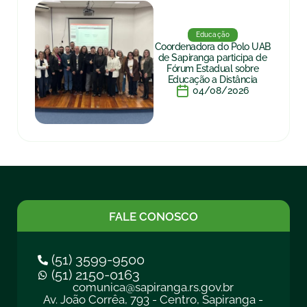
Educação
Coordenadora do Polo UAB
de Sapiranga participa de
Fórum Estadual sobre
Educação a Distância
04/08/2026
FALE CONOSCO
(51) 3599-9500
(51) 2150-0163
comunica@sapiranga.rs.gov.br
Av. João Corrêa, 793 - Centro, Sapiranga -