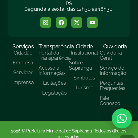
RS
Segunda a sexta, das 12h30 às 18h30.
Serviços
Transparência
Cidade
Ouvidoria
Cidadão
Portal da
Institucional
Ouvidoria
Transparência
Geral
Empresa
Sobre
Acesso à
Sapiranga
Serviço de
Servidor
Informação
Informação
Símbolos
Imprensa
Licitações
Perguntas
Turísmo
Frequentes
Legislação
Fale
Conosco
2026 © Prefeitura Municipal de Sapiranga. Todos os direitos
reservados.