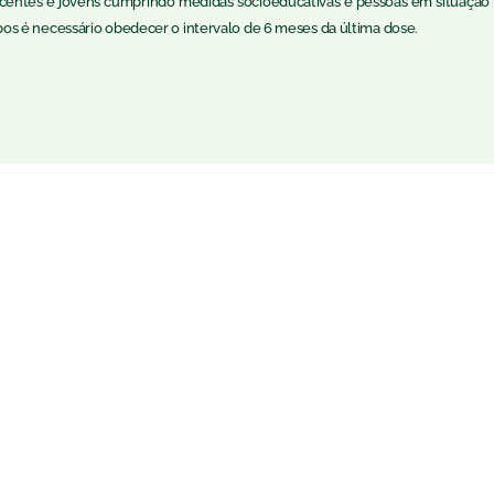
escentes e jovens cumprindo medidas socioeducativas e pessoas em situação
s é necessário obedecer o intervalo de 6 meses da última dose.