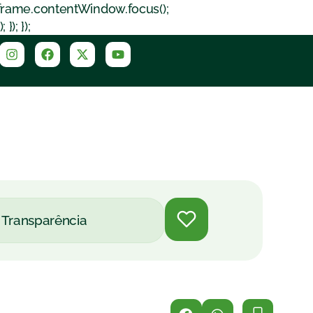
iframe.contentWindow.focus();
); });
Transparência