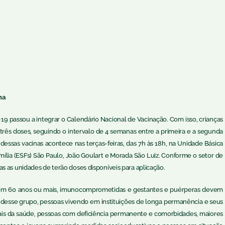
na
d-19 passou a integrar o Calendário Nacional de Vacinação. Com isso, crianças
rês doses, seguindo o intervalo de 4 semanas entre a primeira e a segunda
dessas vacinas acontece nas terças-feiras, das 7h às 18h, na Unidade Básica
ília (ESFs) São Paulo, João Goulart e Morada São Luiz. Conforme o setor de
s as unidades de terão doses disponíveis para aplicação.
com 60 anos ou mais, imunocomprometidas e gestantes e puérperas devem
 desse grupo, pessoas vivendo em instituições de longa permanência e seus
ionais da saúde, pessoas com deficiência permanente e comorbidades, maiores