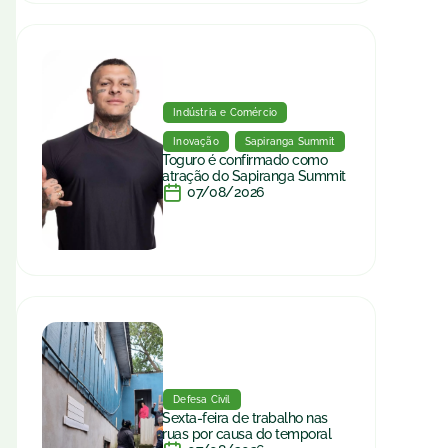
Indústria e Comércio
Inovação
Sapiranga Summit
Toguro é confirmado como
atração do Sapiranga Summit
07/08/2026
Defesa Civil
Sexta-feira de trabalho nas
ruas por causa do temporal