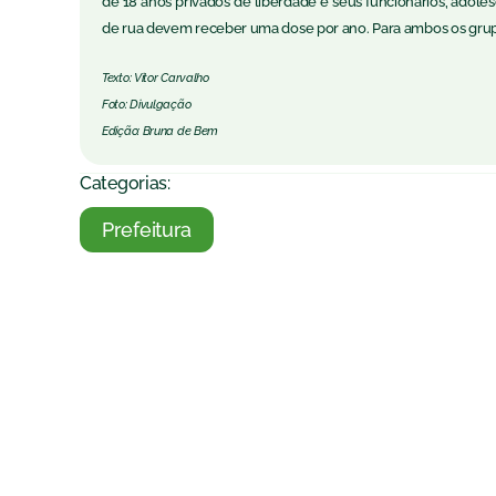
de 18 anos privados de liberdade e seus funcionários, adol
de rua devem receber uma dose por ano. Para ambos os grupo
Texto: Vitor Carvalho
Foto: Divulgação
Edição: Bruna de Bem
Categorias:
Prefeitura