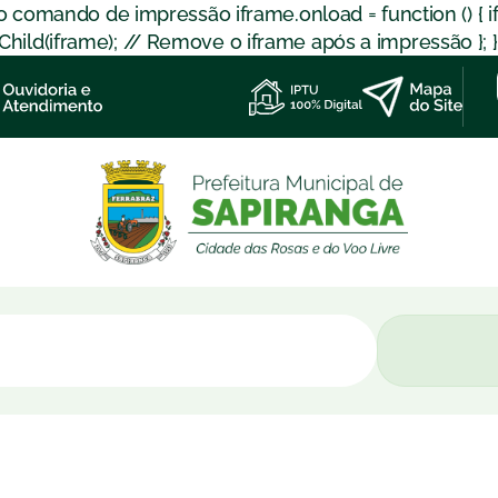
 o comando de impressão iframe.onload = function () { 
d(iframe); // Remove o iframe após a impressão }; }); }