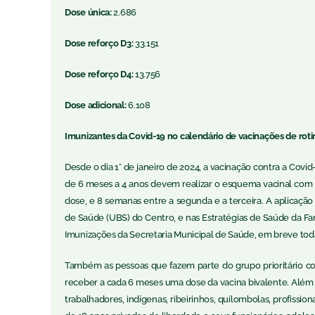
Dose única:
2.686
Dose reforço
D3:
33.151
Dose reforço D4:
13.756
Dose adicional:
6.108
Imunizantes da Covid-19 no calendário de vacinações de roti
Desde o dia 1° de janeiro de 2024, a vacinação contra a Covi
de 6 meses a 4 anos devem realizar o esquema vacinal com t
dose, e 8 semanas entre a segunda e a terceira. A aplicação 
de Saúde (UBS) do Centro, e nas Estratégias de Saúde da Fam
Imunizações da Secretaria Municipal de Saúde, em breve toda
Também as pessoas que fazem parte do grupo prioritário 
receber a cada 6 meses uma dose da vacina bivalente. Além
trabalhadores, indígenas, ribeirinhos, quilombolas, profiss