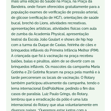
mais uma edição do Saúde na Praça, na Praça da
Bandeira, onde foram oferecidos gratuitamente para a
população exames de verificação de pressão arterial,
de glicose (verificação de HGT), orientações de saúde
bucal, brechó do Lions, atividades recreativas,
apresentações artísticas, atividades físicas com aula
de zumba da Academia Physical, apresentação
teatral da Escola João Goulart e shows de hip hop
com a turma da Duque de Caxias, feirinha de cães e
brinquedos infláveis do Primeira Infância Melhor (PIM).
A criançada que foi à vacinação na praça recebeu
balões, balas e pirulitos, além de se divertir com os
brinquedos infláveis. Os mascotes da campanha Maria
Gotinha e Zé Gotinha ficaram na praça pela manhã e à
tarde percorreram os locais de vacinação. O Rotary
também participou ativamente da campanha, tendo o
lema internacional EndPolioNow, pedindo o fim dos
casos de paralisia. Luiz Paulo Grings, do Rotary,
lembrou que a erradicação da pólio é uma luta
internacional do Rotary que atua voluntariamente em
diversos países. “Queremos estar juntos com a