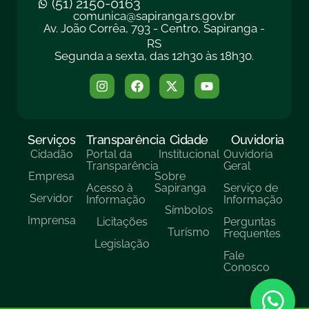
(51) 2150-0163
comunica@sapiranga.rs.gov.br
Av. João Corrêa, 793 - Centro, Sapiranga -
RS
Segunda a sexta, das 12h30 às 18h30.
Serviços
Transparência
Cidade
Ouvidoria
Cidadão
Portal da
Institucional
Ouvidoria
Transparência
Geral
Empresa
Sobre
Acesso à
Sapiranga
Serviço de
Servidor
Informação
Informação
Símbolos
Imprensa
Licitações
Perguntas
Turísmo
Frequentes
Legislação
Fale
Conosco