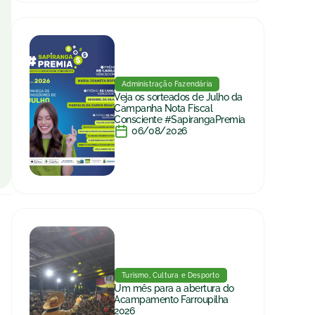
Administração Fazendária
Veja os sorteados de Julho da
Campanha Nota Fiscal
Consciente #SapirangaPremia
06/08/2026
Turismo, Cultura e Desporto
Um mês para a abertura do
Acampamento Farroupilha
2026