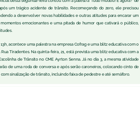
 oficial desta segunda-feira contou com a palestra ‘Tudo mudou! E agora?’ de
 após um trágico acidente de trânsito. Recomeçando do zero, ele precisou
endendo a desenvolver novas habilidades e outras atitudes para encarar um
e momentos emocionantes e uma pitada de humor que cativará o público,
itudes.
s 13h, acontece uma palestra na empresa Cofrag e uma blitz educativa com o
a Tiradentes. Na quinta-feira, 21, está prevista uma blitz educativa com a
 Escolinha de Trânsito no CME Ayrton Senna. Já no dia 3, a mesma atividade
arão de uma roda de conversa e após serão caroneiros, colocando cinto de
om sinalização de trânsito, incluindo faixa de pedestre e até semáforo.