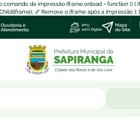
 o comando de impressão iframe.onload = function () { 
d(iframe); // Remove o iframe após a impressão }; }); }