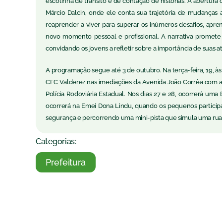
escolinha de trânsito e de contação de histórias. A abertura
Márcio Dalcin, onde ele conta sua trajetória de mudanças
reaprender a viver para superar os inúmeros desafios, apr
novo momento pessoal e profissional. A narrativa promet
convidando os jovens a refletir sobre a importância de suas at
A programação segue até 3 de outubro. Na terça-feira, 19, à
CFC Valderez nas imediações da Avenida João Corrêa com a Ru
Polícia Rodoviária Estadual. Nos dias 27 e 28, ocorrerá uma
ocorrerá na Emei Dona Lindu, quando os pequenos particip
segurança e percorrendo uma mini-pista que simula uma rua c
Categorias:
Prefeitura