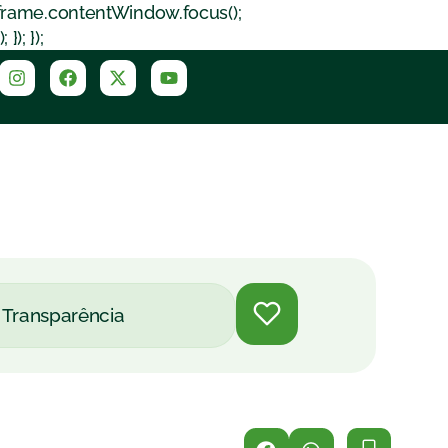
iframe.contentWindow.focus();
); });
Transparência