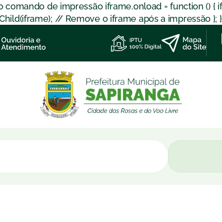
 o comando de impressão iframe.onload = function () { 
d(iframe); // Remove o iframe após a impressão }; }); }