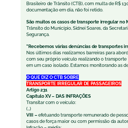
Brasileiro de Trânsito (CTB), com multa de R$ 130
documentação em dia, não foi retido.
São muitos os casos de transporte irregular no 
Trânsito do Município, Sidnei Soares, da Secreta
Segurança.
”Recebemos várias denúncias de transportes ir
Nos últimos dias realizamos barreiras para abor
com seu próprio veículo realizando o transporte 
em um caso isolado. Estamos monitorando as denú
O QUE DIZ O CTB SOBRE
TRANSPORTE IRREGULAR DE PASSAGEIROS
Artigo 231
Capítulo XV – DAS INFRAÇÕES
Transitar com o veículo:
(…)
VIII –
efetuando transporte remunerado de pessoa
casos de força maior ou com permissão da auto
Infração – média;