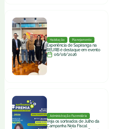
Habitação
Planejamento
Experiência de Sapiranga na
REURB é destaque em evento
06/08/2026
Administração Fazendária
Veja os sorteados de Julho da
Campanha Nota Fiscal