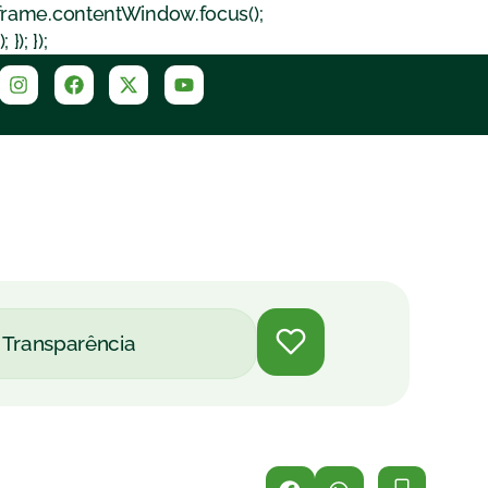
iframe.contentWindow.focus();
); });
Transparência