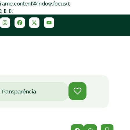
iframe.contentWindow.focus();
); });
Transparência