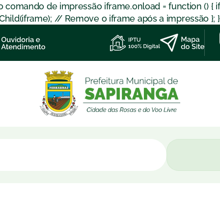
 o comando de impressão iframe.onload = function () { 
d(iframe); // Remove o iframe após a impressão }; }); }