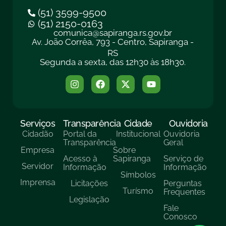
(51) 3599-9500
(51) 2150-0163
comunica@sapiranga.rs.gov.br
Av. João Corrêa, 793 - Centro, Sapiranga -
RS
Segunda a sexta, das 12h30 às 18h30.
Serviços
Transparência
Cidade
Ouvidoria
Cidadão
Portal da
Institucional
Ouvidoria
Transparência
Geral
Empresa
Sobre
Acesso à
Sapiranga
Serviço de
Servidor
Informação
Informação
Símbolos
Imprensa
Licitações
Perguntas
Turísmo
Frequentes
Legislação
Fale
Conosco