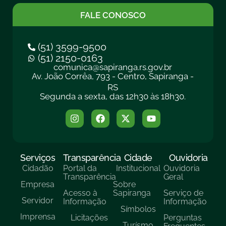
FALE CONOSCO
(51) 3599-9500
(51) 2150-0163
comunica@sapiranga.rs.gov.br
Av. João Corrêa, 793 - Centro, Sapiranga -
RS
Segunda a sexta, das 12h30 às 18h30.
Serviços
Transparência
Cidade
Ouvidoria
Cidadão
Portal da
Institucional
Ouvidoria
Transparência
Geral
Empresa
Sobre
Acesso à
Sapiranga
Serviço de
Servidor
Informação
Informação
Símbolos
Imprensa
Licitações
Perguntas
Turísmo