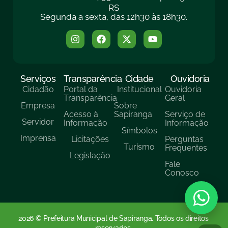
RS
Segunda a sexta, das 12h30 às 18h30.
Serviços
Transparência
Cidade
Ouvidoria
Cidadão
Portal da
Institucional
Ouvidoria
Transparência
Geral
Empresa
Sobre
Acesso à
Sapiranga
Serviço de
Servidor
Informação
Informação
Símbolos
Imprensa
Licitações
Perguntas
Turísmo
Frequentes
Legislação
Fale
Conosco
2026 © Prefeitura Municipal de Sapiranga. Todos os direitos