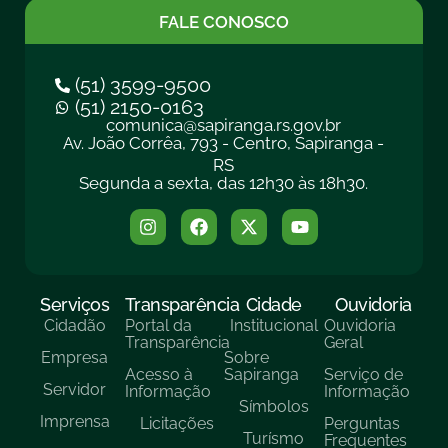
FALE CONOSCO
(51) 3599-9500
(51) 2150-0163
comunica@sapiranga.rs.gov.br
Av. João Corrêa, 793 - Centro, Sapiranga -
RS
Segunda a sexta, das 12h30 às 18h30.
Serviços
Transparência
Cidade
Ouvidoria
Cidadão
Portal da
Institucional
Ouvidoria
Transparência
Geral
Empresa
Sobre
Acesso à
Sapiranga
Serviço de
Servidor
Informação
Informação
Símbolos
Imprensa
Licitações
Perguntas
Turísmo
Frequentes