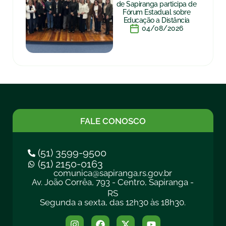
de Sapiranga participa de
Fórum Estadual sobre
Educação a Distância
04/08/2026
FALE CONOSCO
(51) 3599-9500
(51) 2150-0163
comunica@sapiranga.rs.gov.br
Av. João Corrêa, 793 - Centro, Sapiranga -
RS
Segunda a sexta, das 12h30 às 18h30.