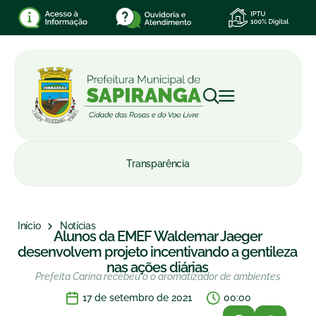
Transparência
Início
Notícias
Alunos da EMEF Waldemar Jaeger
desenvolvem projeto incentivando a gentileza
nas ações diárias
Prefeita Carina recebeu o o aromatizador de ambientes
17 de setembro de 2021
00:00