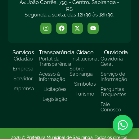
Av. João Corrêa, 793 - Centro, Sapiranga -
RS
Segunda a sexta, das 12h30 às 18h30.
Serviços
Transparência
Cidade
Ouvidoria
Cidadão
Portal da
Institucional
Ouvidoria
Transparência
Geral
Empresa
Sobre
Acesso à
Sapiranga
Serviço de
Servidor
Informação
Informação
Símbolos
Imprensa
Licitações
Perguntas
Turísmo
Frequentes
Legislação
Fale
Conosco
2026 © Prefeitura Municipal de Sapiranga. Todos os direitos